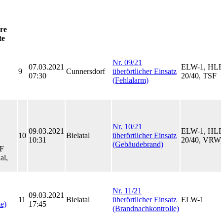
re
te
Nr. 09/21
07.03.2021
ELW-1, HLF
9
Cunnersdorf
überörtlicher Einsatz
07:30
20/40, TSF
(Fehlalarm)
Nr. 10/21
09.03.2021
ELW-1, HLF
10
Bielatal
überörtlicher Einsatz
10:31
20/40, VRW
(Gebäudebrand)
FF
al,
Nr. 11/21
09.03.2021
11
Bielatal
überörtlicher Einsatz
ELW-1
le)
17:45
(Brandnachkontrolle)