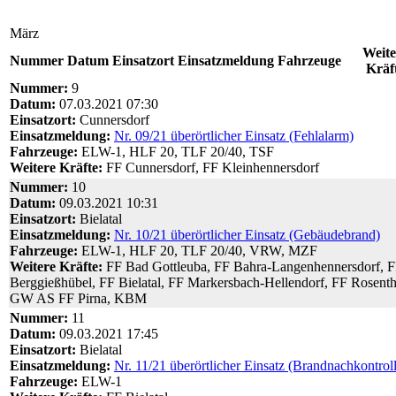
März
Weite
Nummer
Datum
Einsatzort
Einsatzmeldung
Fahrzeuge
Kräf
Nummer:
9
Datum:
07.03.2021 07:30
Einsatzort:
Cunnersdorf
Einsatzmeldung:
Nr. 09/21 überörtlicher Einsatz (Fehlalarm)
Fahrzeuge:
ELW-1, HLF 20, TLF 20/40, TSF
Weitere Kräfte:
FF Cunnersdorf, FF Kleinhennersdorf
Nummer:
10
Datum:
09.03.2021 10:31
Einsatzort:
Bielatal
Einsatzmeldung:
Nr. 10/21 überörtlicher Einsatz (Gebäudebrand)
Fahrzeuge:
ELW-1, HLF 20, TLF 20/40, VRW, MZF
Weitere Kräfte:
FF Bad Gottleuba, FF Bahra-Langenhennersdorf, 
Berggießhübel, FF Bielatal, FF Markersbach-Hellendorf, FF Rosenth
GW AS FF Pirna, KBM
Nummer:
11
Datum:
09.03.2021 17:45
Einsatzort:
Bielatal
Einsatzmeldung:
Nr. 11/21 überörtlicher Einsatz (Brandnachkontrol
Fahrzeuge:
ELW-1