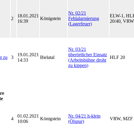
Nr. 02/21
18.01.2021
ELW-1, HLF
2
Königstein
Fehlalarmierung
16:39
20/40, VRW
(Lagerfeuer)
Nr. 03/21
19.01.2021
überörtlicher Einsatz
t zu
3
Bielatal
HLF 20
14:33
(Arbeitsbühne droht
zu kippen)
re
te
01.02.2021
Nr. 04/21 h-klein
4
Königstein
VRW, MZF
10:06
(Ölspur)