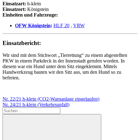
Einsatzart:
h-klein
Einsatzort:
Königstein
Einheiten und Fahrzeuge:
OFW Königstein
:
HLF 20
,
VRW
Einsatzbericht:
Wir sind mit dem Stichwort „Tierrettung“ zu einem abgestellten
PKW in einem Parkdeck in der Innenstadt gerufen worden. In
diesem war ein Hund unter dem Sitz eingeklemmt. Mittels
Handwerkzeug bauten wir den Sitz aus, um den Hund so zu
befreien.
Beitragsnavigation
Vorheriger
Nr. 22/21 h-klein (CO2-Warnanlage eingelaufen)
Beitrag:
Nächster
Nr. 24/21 h-klein (Verkehrsunfall)
Beitrag:
Suchen
nach: