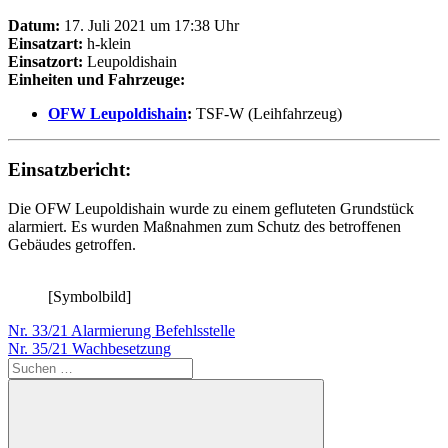
Datum:
17. Juli 2021 um 17:38 Uhr
Einsatzart:
h-klein
Einsatzort:
Leupoldishain
Einheiten und Fahrzeuge:
OFW Leupoldishain
:
TSF-W (Leihfahrzeug)
Einsatzbericht:
Die OFW Leupoldishain wurde zu einem gefluteten Grundstück
alarmiert. Es wurden Maßnahmen zum Schutz des betroffenen
Gebäudes getroffen.
[Symbolbild]
Beitragsnavigation
Vorheriger
Nr. 33/21 Alarmierung Befehlsstelle
Beitrag:
Nächster
Nr. 35/21 Wachbesetzung
Beitrag:
Suchen
nach: