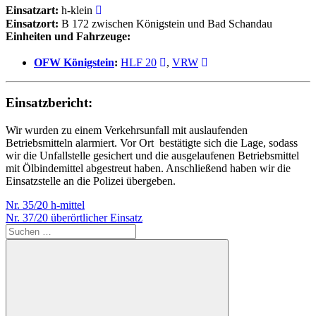
Einsatzart:
h-klein
Einsatzort:
B 172 zwischen Königstein und Bad Schandau
Einheiten und Fahrzeuge:
OFW Königstein
:
HLF 20
,
VRW
Einsatzbericht:
Wir wurden zu einem Verkehrsunfall mit auslaufenden
Betriebsmitteln alarmiert. Vor Ort bestätigte sich die Lage, sodass
wir die Unfallstelle gesichert und die ausgelaufenen Betriebsmittel
mit Ölbindemittel abgestreut haben. Anschließend haben wir die
Einsatzstelle an die Polizei übergeben.
Beitragsnavigation
Vorheriger
Nr. 35/20 h-mittel
Beitrag:
Nächster
Nr. 37/20 überörtlicher Einsatz
Beitrag:
Suchen
nach: