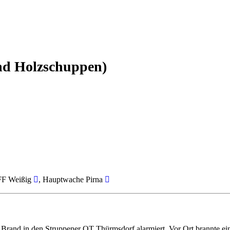
and Holzschuppen)
 FF Weißig
, Hauptwache Pirna
Brand in den Struppener OT Thürmsdorf alarmiert. Vor Ort brannte e