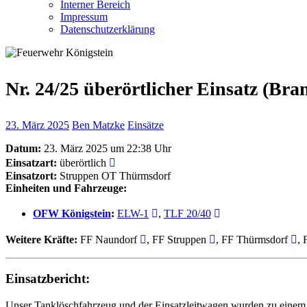
Interner Bereich
Impressum
Datenschutzerklärung
Nr. 24/25 überörtlicher Einsatz (Br
23. März 2025
Ben Matzke
Einsätze
Datum:
23. März 2025 um 22:38 Uhr
Einsatzart:
überörtlich
Einsatzort:
Struppen OT Thürmsdorf
Einheiten und Fahrzeuge:
OFW Königstein
:
ELW-1
,
TLF 20/40
Weitere Kräfte:
FF Naundorf
, FF Struppen
, FF Thürmsdorf
,
Einsatzbericht:
Unser Tanklöschfahrzeug und der Einsatzleitwagen wurden zu einem 