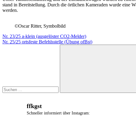
stand in Bereitstellung. Durch die örtlichen Kameraden wurde eine 
werden.
©Oscar Ritter, Symbolbild
Beitragsnavigation
Vorheriger
Nr. 23/25 a-klein (ausgelöster CO2-Melder)
Beitrag:
Nächster
Nr. 25/25 ortsfeste Befehlsstelle (Übung ofBst)
Beitrag:
Suchen
nach:
Suchen
ffkgst
Schneller informiert über Instagram: