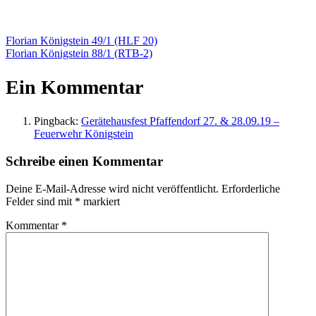
Beitragsnavigation
Vorheriger
Florian Königstein 49/1 (HLF 20)
Beitrag:
Nächster
Florian Königstein 88/1 (RTB-2)
Beitrag:
Ein Kommentar
Pingback:
Gerätehausfest Pfaffendorf 27. & 28.09.19 –
Feuerwehr Königstein
Schreibe einen Kommentar
Deine E-Mail-Adresse wird nicht veröffentlicht.
Erforderliche
Felder sind mit
*
markiert
Kommentar
*