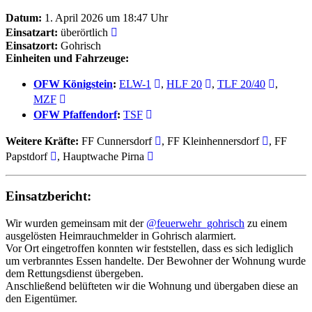
Datum:
1. April 2026 um 18:47 Uhr
Einsatzart:
überörtlich
Einsatzort:
Gohrisch
Einheiten und Fahrzeuge:
OFW Königstein
:
ELW-1
,
HLF 20
,
TLF 20/40
,
MZF
OFW Pfaffendorf
:
TSF
Weitere Kräfte:
FF Cunnersdorf
, FF Kleinhennersdorf
, FF
Papstdorf
, Hauptwache Pirna
Einsatzbericht:
Wir wurden gemeinsam mit der
@feuerwehr_gohrisch
zu einem
ausgelösten Heimrauchmelder in Gohrisch alarmiert.
Vor Ort eingetroffen konnten wir feststellen, dass es sich lediglich
um verbranntes Essen handelte. Der Bewohner der Wohnung wurde
dem Rettungsdienst übergeben.
Anschließend belüfteten wir die Wohnung und übergaben diese an
den Eigentümer.