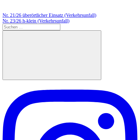
Beitragsnavigation
Vorheriger
Nr. 21/26 überörtlicher Einsatz (Verkehrsunfall)
Beitrag:
Nächster
Nr. 23/26 h-klein (Verkehrsunfall)
Beitrag:
Suchen
nach:
Suchen