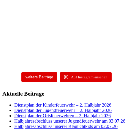
weitere Beiträge
Auf Instagram ansehen
Aktuelle Beiträge
Dienstplan der Kinderfeuerwehr – 2. Halbjahr 2026
Dienstplan der Jugendfeuerwehr – 2. Halbjahr 2026
Dienstplan der Ortsfeuerwehren – 2. Halbjahr 2026
Halbjahresabschluss unserer Jugendfeuerwehr am 03.07.26
Halbjahresabschluss unserer Blaulichtkids am 02.07.26