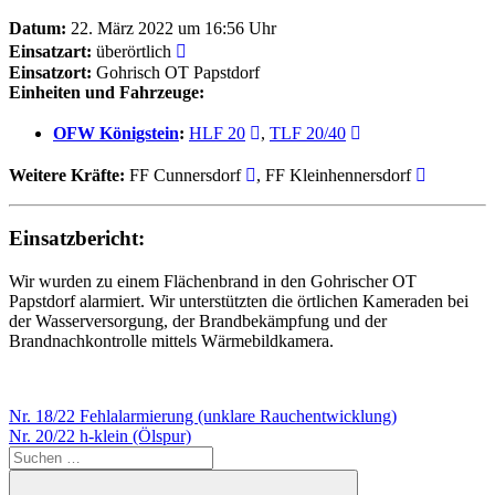
Datum:
22. März 2022 um 16:56 Uhr
Einsatzart:
überörtlich
Einsatzort:
Gohrisch OT Papstdorf
Einheiten und Fahrzeuge:
OFW Königstein
:
HLF 20
,
TLF 20/40
Weitere Kräfte:
FF Cunnersdorf
, FF Kleinhennersdorf
Einsatzbericht:
Wir wurden zu einem Flächenbrand in den Gohrischer OT
Papstdorf alarmiert. Wir unterstützten die örtlichen Kameraden bei
der Wasserversorgung, der Brandbekämpfung und der
Brandnachkontrolle mittels Wärmebildkamera.
Beitragsnavigation
Vorheriger
Nr. 18/22 Fehlalarmierung (unklare Rauchentwicklung)
Beitrag:
Nächster
Nr. 20/22 h-klein (Ölspur)
Beitrag:
Suchen
nach: