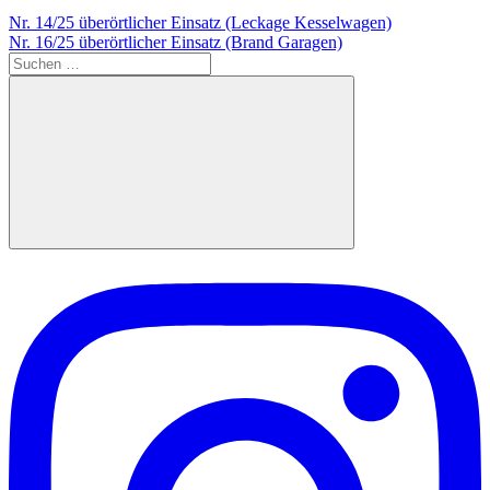
Beitragsnavigation
Vorheriger
Nr. 14/25 überörtlicher Einsatz (Leckage Kesselwagen)
Beitrag:
Nächster
Nr. 16/25 überörtlicher Einsatz (Brand Garagen)
Beitrag:
Suchen
nach:
Suchen