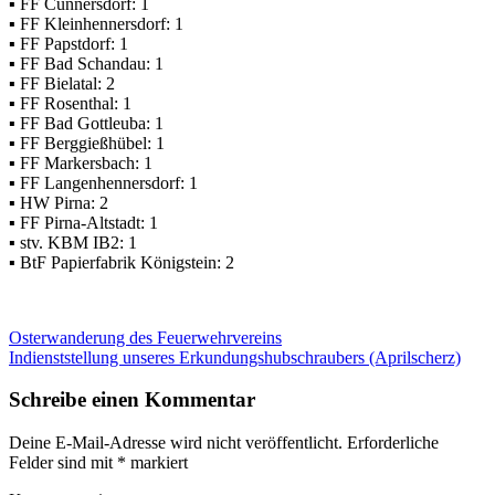
▪ FF Cunnersdorf: 1
▪ FF Kleinhennersdorf: 1
▪ FF Papstdorf: 1
▪ FF Bad Schandau: 1
▪ FF Bielatal: 2
▪ FF Rosenthal: 1
▪ FF Bad Gottleuba: 1
▪ FF Berggießhübel: 1
▪ FF Markersbach: 1
▪ FF Langenhennersdorf: 1
▪ HW Pirna: 2
▪ FF Pirna-Altstadt: 1
▪ stv. KBM IB2: 1
▪ BtF Papierfabrik Königstein: 2
Beitragsnavigation
Vorheriger
Osterwanderung des Feuerwehrvereins
Beitrag:
Nächster
Indienststellung unseres Erkundungshubschraubers (Aprilscherz)
Beitrag:
Schreibe einen Kommentar
Deine E-Mail-Adresse wird nicht veröffentlicht.
Erforderliche
Felder sind mit
*
markiert