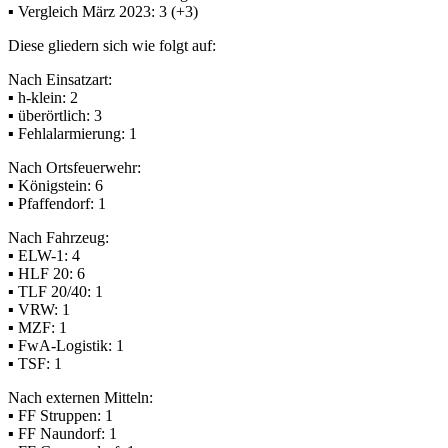
▪ Vergleich März 2023: 3 (+3)
Diese gliedern sich wie folgt auf:
Nach Einsatzart:
▪ h-klein: 2
▪ überörtlich: 3
▪ Fehlalarmierung: 1
Nach Ortsfeuerwehr:
▪ Königstein: 6
▪ Pfaffendorf: 1
Nach Fahrzeug:
▪ ELW-1: 4
▪ HLF 20: 6
▪ TLF 20/40: 1
▪ VRW: 1
▪ MZF: 1
▪ FwA-Logistik: 1
▪ TSF: 1
Nach externen Mitteln:
▪ FF Struppen: 1
▪ FF Naundorf: 1