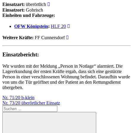
Einsatzart:
überörtlich
Einsatzort:
Gohrisch
Einheiten und Fahrzeuge:
OFW Königstein
:
HLF 20
Weitere Kräfte:
FF Cunnersdorf
Einsatzbericht:
Wir wurden mit der Meldung „Person in Notlage“ alarmiert. Die
Lageerkundung der ersten Kräfte ergab, dass sich eine gestürzte
Person in einer verschlossenen Wohnung befindet. Daraufhin wurde
von uns die Tür geöffnet und der Patient an den Rettungsdienst
übergeben.
Beitragsnavigation
Vorheriger
Nr. 71/20 b-klein
Beitrag:
Nächster
Nr. 73/20 überörtlicher Einsatz
Beitrag:
Suchen
nach: