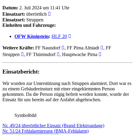
Datum:
2. Juli 2024 um 11:41 Uhr
Einsatzart:
überörtlich
Einsatzort:
Struppen
Einheiten und Fahrzeuge:
OFW Königstein
:
HLF 20
Weitere Kräfte:
FF Naundorf
, FF Pirna Altstadt
, FF
Struppen
, FF Thürmsdorf
, Hauptwache Pirna
Einsatzbericht:
Wir wurden zur Unterstützung nach Struppen alarmiert. Dort war es
zu einem Gebäudeeinsturz mit einer eingeklemmten Person
gekommen. Da die Person zügig befreit werden konnte, wurde der
Einsatz für uns bereits auf der Anfahrt abgebrochen.
Symbolbild
Beitragsnavigation
Vorheriger
Nr. 49/24 überörtlicher Einsatz (Brand Elektroanlage)
Beitrag:
Nächster
Nr. 51/24 Fehlalarmierung (BMA-Fehlalarm)