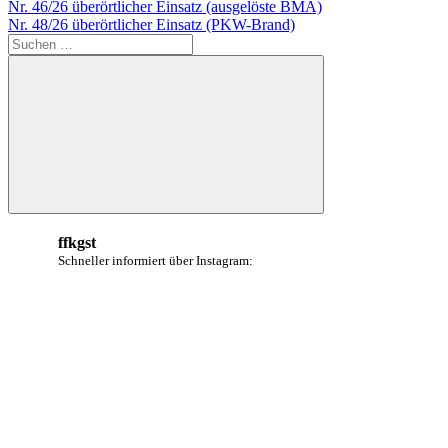
Beitragsnavigation
Vorheriger
Nr. 46/26 überörtlicher Einsatz (ausgelöste BMA)
Beitrag:
Nächster
Nr. 48/26 überörtlicher Einsatz (PKW-Brand)
Beitrag:
Suchen
nach:
Suchen
ffkgst
Schneller informiert über Instagram: