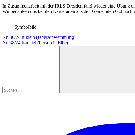
In Zusammenarbeit mit der IRLS Dresden fand wieder eine Übung unser
Wir bedanken uns bei den Kameraden aus den Gemeinden Gohrisch un
Symbolbild
Beitragsnavigation
Vorheriger
Nr. 36/24 h-klein (Überschwemmung)
Beitrag:
Nächster
Nr. 38/24 h-mittel (Person in Elbe)
Beitrag:
Suchen
nach:
Suchen