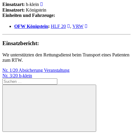
Einsatzart:
h-klein
Einsatzort:
Königstein
Einheiten und Fahrzeuge:
OFW Königstein
:
HLF 20
,
VRW
Einsatzbericht:
Wir unterstützten den Rettungsdienst beim Transport eines Patienten
zum RTW.
Beitragsnavigation
Vorheriger
Nr. 1/20 Absicherung Veranstaltung
Beitrag:
Nächster
Nr. 3/20 b-klein
Beitrag:
Suchen
nach:
Suchen