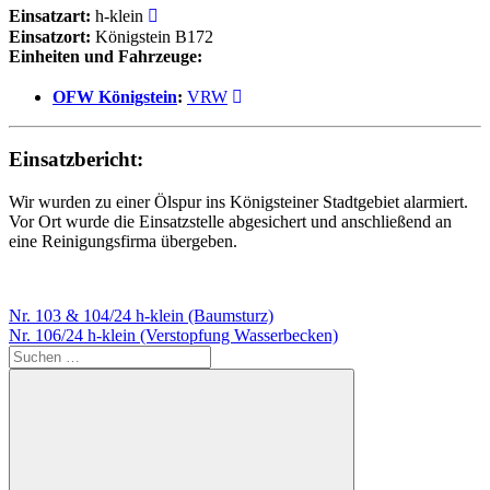
Einsatzart:
h-klein
Einsatzort:
Königstein B172
Einheiten und Fahrzeuge:
OFW Königstein
:
VRW
Einsatzbericht:
Wir wurden zu einer Ölspur ins Königsteiner Stadtgebiet alarmiert.
Vor Ort wurde die Einsatzstelle abgesichert und anschließend an
eine Reinigungsfirma übergeben.
Beitragsnavigation
Vorheriger
Nr. 103 & 104/24 h-klein (Baumsturz)
Beitrag:
Nächster
Nr. 106/24 h-klein (Verstopfung Wasserbecken)
Beitrag:
Suchen
nach: