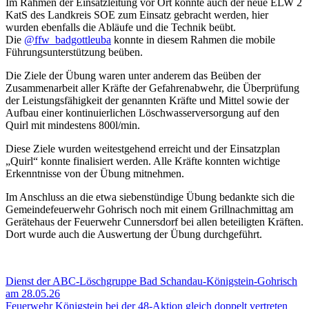
Im Rahmen der Einsatzleitung vor Ort konnte auch der neue ELW 2
KatS des Landkreis SOE zum Einsatz gebracht werden, hier
wurden ebenfalls die Abläufe und die Technik beübt.
Die
@ffw_badgottleuba
konnte in diesem Rahmen die mobile
Führungsunterstützung beüben.
Die Ziele der Übung waren unter anderem das Beüben der
Zusammenarbeit aller Kräfte der Gefahrenabwehr, die Überprüfung
der Leistungsfähigkeit der genannten Kräfte und Mittel sowie der
Aufbau einer kontinuierlichen Löschwasserversorgung auf den
Quirl mit mindestens 800l/min.
Diese Ziele wurden weitestgehend erreicht und der Einsatzplan
„Quirl“ konnte finalisiert werden. Alle Kräfte konnten wichtige
Erkenntnisse von der Übung mitnehmen.
Im Anschluss an die etwa siebenstündige Übung bedankte sich die
Gemeindefeuerwehr Gohrisch noch mit einem Grillnachmittag am
Gerätehaus der Feuerwehr Cunnersdorf bei allen beteiligten Kräften.
Dort wurde auch die Auswertung der Übung durchgeführt.
Beitragsnavigation
Vorheriger
Dienst der ABC-Löschgruppe Bad Schandau-Königstein-Gohrisch
Beitrag:
am 28.05.26
Nächster
Feuerwehr Königstein bei der 48-Aktion gleich doppelt vertreten