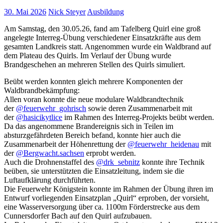
30. Mai 2026
Nick Steyer
Ausbildung
Am Samstag, den 30.05.26, fand am Tafelberg Quirl eine groß
angelegte Interreg-Übung verschiedener Einsatzkräfte aus dem
gesamten Landkreis statt. Angenommen wurde ein Waldbrand auf
dem Plateau des Quirls. Im Verlauf der Übung wurde
Brandgeschehen an mehreren Stellen des Quirls simuliert.
Beübt werden konnten gleich mehrere Komponenten der
Waldbrandbekämpfung:
Allen voran konnte die neue modulare Waldbrandtechnik
der
@feuerwehr_gohrisch
sowie deren Zusammenarbeit mit
der
@hasicikytlice
im Rahmen des Interreg-Projekts beübt werden.
Da das angenommene Brandereignis sich in Teilen im
absturzgefährdeten Bereich befand, konnte hier auch die
Zusammenarbeit der Höhenrettung der
@feuerwehr_heidenau
mit
der
@Bergwacht.sachsen
erprobt werden.
Auch die Drohnenstaffel des
@drk_sebnitz
konnte ihre Technik
beüben, sie unterstützten die Einsatzleitung, indem sie die
Luftaufklärung durchführten.
Die Feuerwehr Königstein konnte im Rahmen der Übung ihren im
Entwurf vorliegenden Einsatzplan „Quirl“ erproben, der vorsieht,
eine Wasserversorgung über ca. 1100m Förderstrecke aus dem
Cunnersdorfer Bach auf den Quirl aufzubauen.