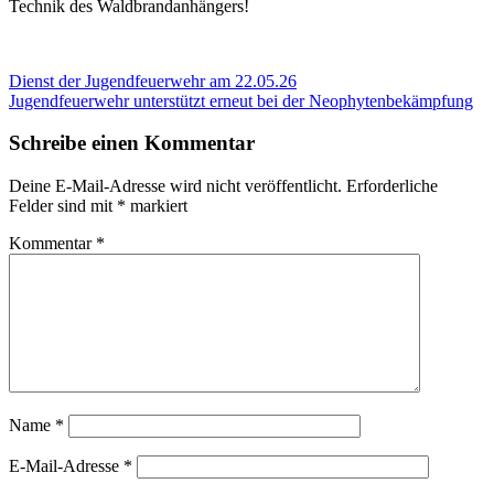
Technik des Waldbrandanhängers!
Beitragsnavigation
Vorheriger
Dienst der Jugendfeuerwehr am 22.05.26
Beitrag:
Nächster
Jugendfeuerwehr unterstützt erneut bei der Neophytenbekämpfung
Beitrag:
Schreibe einen Kommentar
Deine E-Mail-Adresse wird nicht veröffentlicht.
Erforderliche
Felder sind mit
*
markiert
Kommentar
*
Name
*
E-Mail-Adresse
*