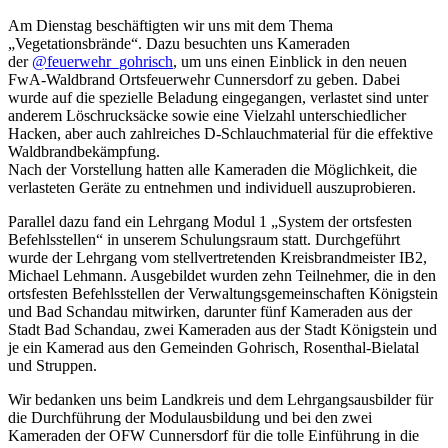
Am Dienstag beschäftigten wir uns mit dem Thema
„Vegetationsbrände“. Dazu besuchten uns Kameraden
der
@feuerwehr_gohrisch
, um uns einen Einblick in den neuen
FwA-Waldbrand Ortsfeuerwehr Cunnersdorf zu geben. Dabei
wurde auf die spezielle Beladung eingegangen, verlastet sind unter
anderem Löschrucksäcke sowie eine Vielzahl unterschiedlicher
Hacken, aber auch zahlreiches D-Schlauchmaterial für die effektive
Waldbrandbekämpfung.
Nach der Vorstellung hatten alle Kameraden die Möglichkeit, die
verlasteten Geräte zu entnehmen und individuell auszuprobieren.
Parallel dazu fand ein Lehrgang Modul 1 „System der ortsfesten
Befehlsstellen“ in unserem Schulungsraum statt. Durchgeführt
wurde der Lehrgang vom stellvertretenden Kreisbrandmeister IB2,
Michael Lehmann. Ausgebildet wurden zehn Teilnehmer, die in den
ortsfesten Befehlsstellen der Verwaltungsgemeinschaften Königstein
und Bad Schandau mitwirken, darunter fünf Kameraden aus der
Stadt Bad Schandau, zwei Kameraden aus der Stadt Königstein und
je ein Kamerad aus den Gemeinden Gohrisch, Rosenthal-Bielatal
und Struppen.
Wir bedanken uns beim Landkreis und dem Lehrgangsausbilder für
die Durchführung der Modulausbildung und bei den zwei
Kameraden der OFW Cunnersdorf für die tolle Einführung in die