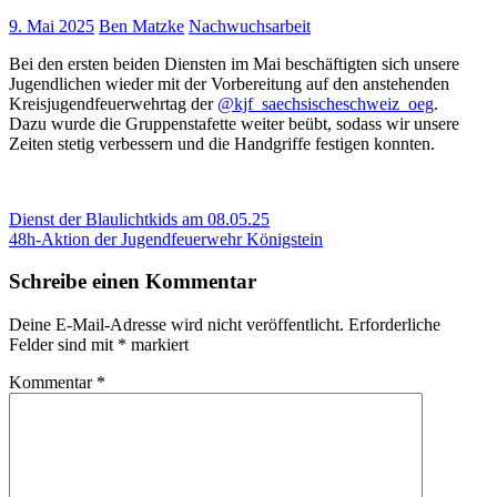
9. Mai 2025
Ben Matzke
Nachwuchsarbeit
Bei den ersten beiden Diensten im Mai beschäftigten sich unsere
Jugendlichen wieder mit der Vorbereitung auf den anstehenden
Kreisjugendfeuerwehrtag der
@kjf_saechsischeschweiz_oeg
.
Dazu wurde die Gruppenstafette weiter beübt, sodass wir unsere
Zeiten stetig verbessern und die Handgriffe festigen konnten.
Beitragsnavigation
Vorheriger
Dienst der Blaulichtkids am 08.05.25
Beitrag:
Nächster
48h-Aktion der Jugendfeuerwehr Königstein
Beitrag:
Schreibe einen Kommentar
Deine E-Mail-Adresse wird nicht veröffentlicht.
Erforderliche
Felder sind mit
*
markiert
Kommentar
*