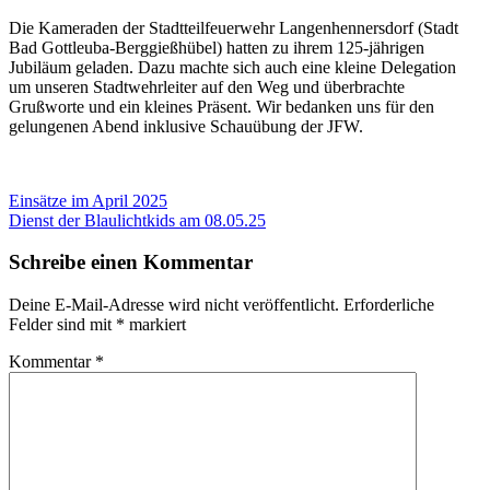
Die Kameraden der Stadtteilfeuerwehr Langenhennersdorf (Stadt
Bad Gottleuba-Berggießhübel) hatten zu ihrem 125-jährigen
Jubiläum geladen. Dazu machte sich auch eine kleine Delegation
um unseren Stadtwehrleiter auf den Weg und überbrachte
Grußworte und ein kleines Präsent. Wir bedanken uns für den
gelungenen Abend inklusive Schauübung der JFW.
Beitragsnavigation
Vorheriger
Einsätze im April 2025
Beitrag:
Nächster
Dienst der Blaulichtkids am 08.05.25
Beitrag:
Schreibe einen Kommentar
Deine E-Mail-Adresse wird nicht veröffentlicht.
Erforderliche
Felder sind mit
*
markiert
Kommentar
*