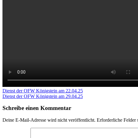
Beitragsnavigation
Vorheriger
Dienst der OFW Königstein am 22.04.25
Beitrag:
Nächster
Dienst der OFW Königstein am 29.04.25
Beitrag:
Schreibe einen Kommentar
Deine E-Mail-Adresse wird nicht veröffentlicht.
Erforderliche Felder 