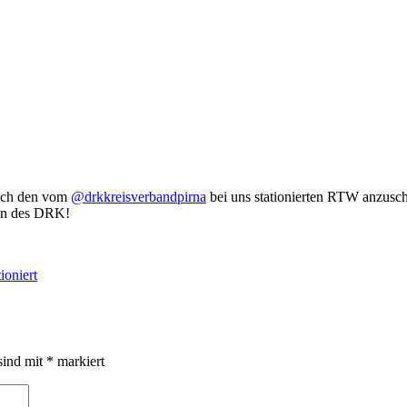
sich den vom
@drkkreisverbandpirna
bei uns stationierten RTW anzusc
ten des DRK!
ioniert
sind mit
*
markiert