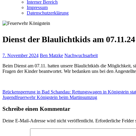
Interner Bereich
Impressum
Datenschutzerklärung
Dienst der Blaulichtkids am 07.11.24
7. November 2024
Ben Matzke
Nachwuchsarbeit
Beim Dienst am 07.11. hatten unsere Blaulichtkids die Möglichkeit, 
Fragen der Kinder beantwortet. Wir bedanken uns bei den Angestell
Beitragsnavigation
Vorheriger
Brückensperrung in Bad Schandau: Rettungswagen in Königstein stat
Beitrag:
Nächster
Jugendfeuerwehr Königstein beim Martinsumzug
Beitrag:
Schreibe einen Kommentar
Deine E-Mail-Adresse wird nicht veröffentlicht.
Erforderliche Felder 