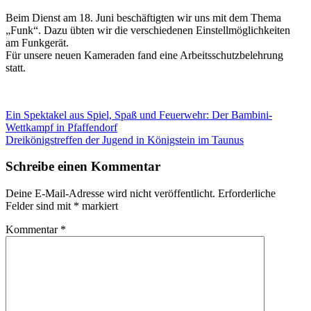
Beim Dienst am 18. Juni beschäftigten wir uns mit dem Thema
„Funk“. Dazu übten wir die verschiedenen Einstellmöglichkeiten
am Funkgerät.
Für unsere neuen Kameraden fand eine Arbeitsschutzbelehrung
statt.
Beitragsnavigation
Vorheriger
Ein Spektakel aus Spiel, Spaß und Feuerwehr: Der Bambini-
Beitrag:
Wettkampf in Pfaffendorf
Nächster
Dreikönigstreffen der Jugend in Königstein im Taunus
Beitrag:
Schreibe einen Kommentar
Deine E-Mail-Adresse wird nicht veröffentlicht.
Erforderliche
Felder sind mit
*
markiert
Kommentar
*