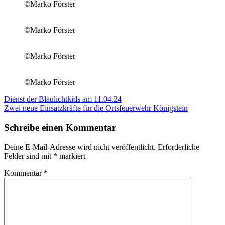
©Marko Förster
©Marko Förster
©Marko Förster
©Marko Förster
Beitragsnavigation
Vorheriger
Dienst der Blaulichtkids am 11.04.24
Beitrag:
Nächster
Zwei neue Einsatzkräfte für die Ortsfeuerwehr Königstein
Beitrag:
Schreibe einen Kommentar
Deine E-Mail-Adresse wird nicht veröffentlicht.
Erforderliche
Felder sind mit
*
markiert
Kommentar
*