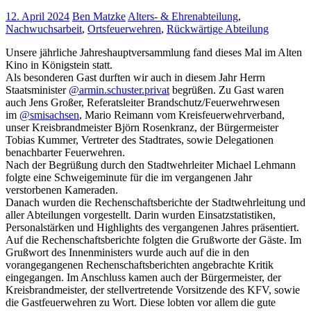
12. April 2024
Ben Matzke
Alters- & Ehrenabteilung
,
Nachwuchsarbeit
,
Ortsfeuerwehren
,
Rückwärtige Abteilung
Unsere jährliche Jahreshauptversammlung fand dieses Mal im Alten
Kino in Königstein statt.
Als besonderen Gast durften wir auch in diesem Jahr Herrn
Staatsminister
@armin.schuster.privat
begrüßen. Zu Gast waren
auch Jens Großer, Referatsleiter Brandschutz/Feuerwehrwesen
im
@smisachsen
, Mario Reimann vom Kreisfeuerwehrverband,
unser Kreisbrandmeister Björn Rosenkranz, der Bürgermeister
Tobias Kummer, Vertreter des Stadtrates, sowie Delegationen
benachbarter Feuerwehren.
Nach der Begrüßung durch den Stadtwehrleiter Michael Lehmann
folgte eine Schweigeminute für die im vergangenen Jahr
verstorbenen Kameraden.
Danach wurden die Rechenschaftsberichte der Stadtwehrleitung und
aller Abteilungen vorgestellt. Darin wurden Einsatzstatistiken,
Personalstärken und Highlights des vergangenen Jahres präsentiert.
Auf die Rechenschaftsberichte folgten die Grußworte der Gäste. Im
Grußwort des Innenministers wurde auch auf die in den
vorangegangenen Rechenschaftsberichten angebrachte Kritik
eingegangen. Im Anschluss kamen auch der Bürgermeister, der
Kreisbrandmeister, der stellvertretende Vorsitzende des KFV, sowie
die Gastfeuerwehren zu Wort. Diese lobten vor allem die gute