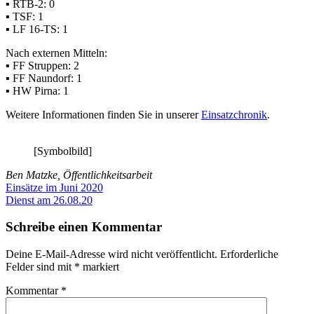
▪ RTB-2: 0
▪ TSF: 1
▪ LF 16-TS: 1
Nach externen Mitteln:
▪ FF Struppen: 2
▪ FF Naundorf: 1
▪ HW Pirna: 1
Weitere Informationen finden Sie in unserer
Einsatzchronik
.
[Symbolbild]
Ben Matzke, Öffentlichkeitsarbeit
Beitragsnavigation
Vorheriger
Einsätze im Juni 2020
Beitrag:
Nächster
Dienst am 26.08.20
Beitrag:
Schreibe einen Kommentar
Deine E-Mail-Adresse wird nicht veröffentlicht.
Erforderliche
Felder sind mit
*
markiert
Kommentar
*