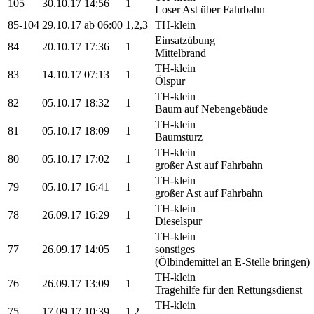
105
30.10.17 14:56
1
Loser Ast über Fahrbahn
85-104
29.10.17 ab 06:00
1,2,3
TH-klein
Einsatzübung
84
20.10.17 17:36
1
Mittelbrand
TH-klein
83
14.10.17 07:13
1
Ölspur
TH-klein
82
05.10.17 18:32
1
Baum auf Nebengebäude
TH-klein
81
05.10.17 18:09
1
Baumsturz
TH-klein
80
05.10.17 17:02
1
großer Ast auf Fahrbahn
TH-klein
79
05.10.17 16:41
1
großer Ast auf Fahrbahn
TH-klein
78
26.09.17 16:29
1
Dieselspur
TH-klein
77
26.09.17 14:05
1
sonstiges
(Ölbindemittel an E-Stelle bringen)
TH-klein
76
26.09.17 13:09
1
Tragehilfe für den Rettungsdienst
TH-klein
75
17.09.17 10:39
1,2