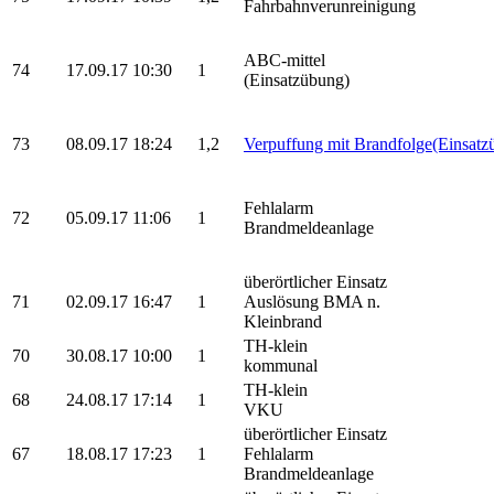
Fahrbahnverunreinigung
ABC-mittel
74
17.09.17 10:30
1
(Einsatzübung)
73
08.09.17 18:24
1,2
Verpuffung mit Brandfolge(Einsatz
Fehlalarm
72
05.09.17 11:06
1
Brandmeldeanlage
überörtlicher Einsatz
71
02.09.17 16:47
1
Auslösung BMA n.
Kleinbrand
TH-klein
70
30.08.17 10:00
1
kommunal
TH-klein
68
24.08.17 17:14
1
VKU
überörtlicher Einsatz
67
18.08.17 17:23
1
Fehlalarm
Brandmeldeanlage