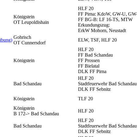
HLF 20
FF Pirna: KdoW, GW-U, GW-
Königstein
FF BG-B: LF 16-TS, MTW
OT Leupoldishain
Erkundungszug:
ErkW Mohorn, Neustadt
Gohrisch
übung)
ELW, TSF, HLF 20
OT Cunnersdorf
HLF 20
FF Bad Schandau
Königstein
FF Prossen
FF Bielatal
DLK FF Pirna
HLF 20
Bad Schandau
Stadtfeuerwehr Bad Schandau
DLK FF Sebnitz
Königstein
TLF 20
Königstein
HLF 20
B 172-> Bad Schandau
HLF 20
Bad Schandau
Stadtfeuerwehr Bad Schandau
DLK FF Sebnitz