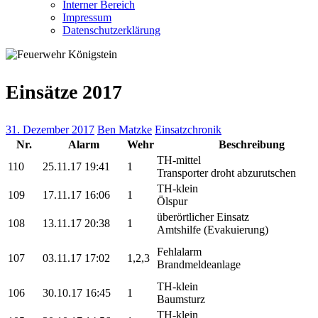
Interner Bereich
Impressum
Datenschutzerklärung
Einsätze 2017
31. Dezember 2017
Ben Matzke
Einsatzchronik
Nr.
Alarm
Wehr
Beschreibung
TH-mittel
110
25.11.17 19:41
1
Transporter droht abzurutschen
TH-klein
109
17.11.17 16:06
1
Ölspur
überörtlicher Einsatz
108
13.11.17 20:38
1
Amtshilfe (Evakuierung)
Fehlalarm
107
03.11.17 17:02
1,2,3
Brandmeldeanlage
TH-klein
106
30.10.17 16:45
1
Baumsturz
TH-klein