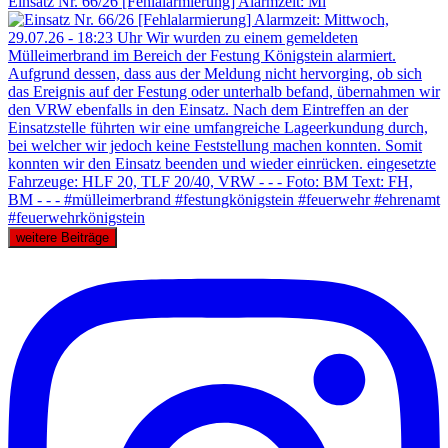
Einsatz Nr. 66/26 [Fehlalarmierung] Alarmzeit: Mi
weitere Beiträge