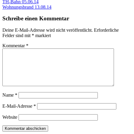
Beitragsnavigation
Vorheriger
TH-Bahn 05.06.14
Beitrag:
Nächster
Wohnungsbrand 13.08.14
Beitrag:
Schreibe einen Kommentar
Deine E-Mail-Adresse wird nicht veröffentlicht.
Erforderliche
Felder sind mit
*
markiert
Kommentar
*
Name
*
E-Mail-Adresse
*
Website