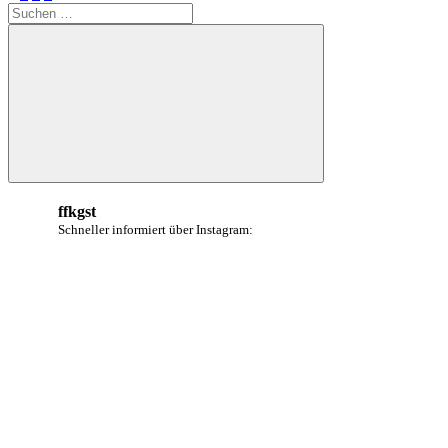
Suchen
Beiträge
der
nach:
Beiträge
Suchen
ffkgst
Schneller informiert über Instagram: