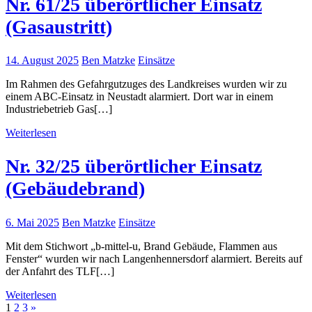
Nr. 61/25 überörtlicher Einsatz
(Gasaustritt)
14. August 2025
Ben Matzke
Einsätze
Im Rahmen des Gefahrgutzuges des Landkreises wurden wir zu
einem ABC-Einsatz in Neustadt alarmiert. Dort war in einem
Industriebetrieb Gas[…]
Weiterlesen
Nr. 32/25 überörtlicher Einsatz
(Gebäudebrand)
6. Mai 2025
Ben Matzke
Einsätze
Mit dem Stichwort „b-mittel-u, Brand Gebäude, Flammen aus
Fenster“ wurden wir nach Langenhennersdorf alarmiert. Bereits auf
der Anfahrt des TLF[…]
Weiterlesen
Seitennummerierung
Nächste
1
2
3
»