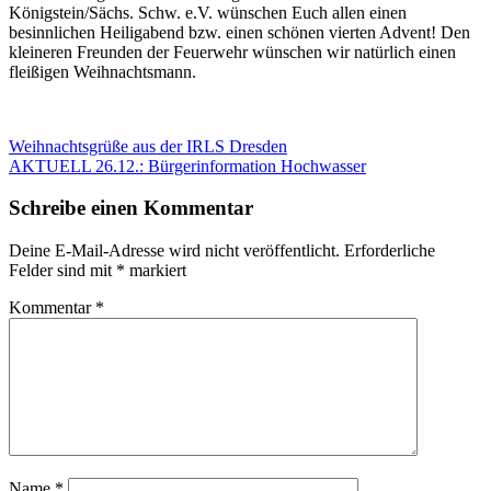
Königstein/Sächs. Schw. e.V. wünschen Euch allen einen
besinnlichen Heiligabend bzw. einen schönen vierten Advent! Den
kleineren Freunden der Feuerwehr wünschen wir natürlich einen
fleißigen Weihnachtsmann.
Beitragsnavigation
Vorheriger
Weihnachtsgrüße aus der IRLS Dresden
Beitrag:
Nächster
AKTUELL 26.12.: Bürgerinformation Hochwasser
Beitrag:
Schreibe einen Kommentar
Deine E-Mail-Adresse wird nicht veröffentlicht.
Erforderliche
Felder sind mit
*
markiert
Kommentar
*
Name
*