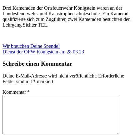
Drei Kameraden der Ortsfeuerwehr Königstein waren an der
Landesfeuerwehr- und Katastrophenschutzschule. Ein Kamerad
qualifizierte sich zum Zugführer, zwei Kameraden besuchten den
Lehrgang Sichter TEL.
Beitragsnavigation
Vorheriger
Wir brauchen Deine Spende!
Beitrag:
Nächster
Dienst der OFW Königstein am 28.03.23
Beitrag:
Schreibe einen Kommentar
Deine E-Mail-Adresse wird nicht veröffentlicht.
Erforderliche
Felder sind mit
*
markiert
Kommentar
*