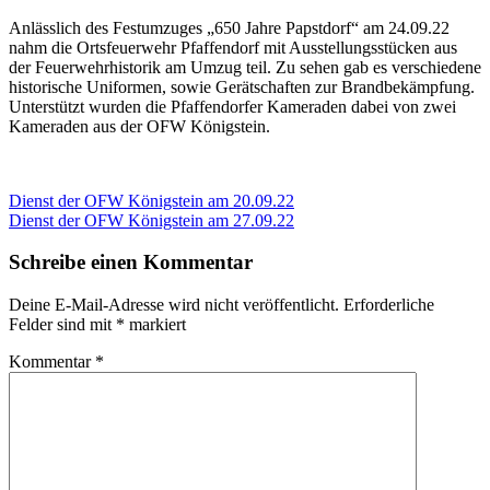
Anlässlich des Festumzuges „650 Jahre Papstdorf“ am 24.09.22
nahm die Ortsfeuerwehr Pfaffendorf mit Ausstellungsstücken aus
der Feuerwehrhistorik am Umzug teil. Zu sehen gab es verschiedene
historische Uniformen, sowie Gerätschaften zur Brandbekämpfung.
Unterstützt wurden die Pfaffendorfer Kameraden dabei von zwei
Kameraden aus der OFW Königstein.
Beitragsnavigation
Vorheriger
Dienst der OFW Königstein am 20.09.22
Beitrag:
Nächster
Dienst der OFW Königstein am 27.09.22
Beitrag:
Schreibe einen Kommentar
Deine E-Mail-Adresse wird nicht veröffentlicht.
Erforderliche
Felder sind mit
*
markiert
Kommentar
*